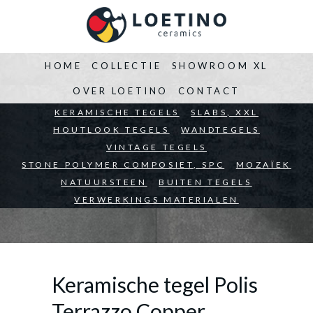
HOME
COLLECTIE
SHOWROOM XL
OVER LOETINO
CONTACT
BEDRIJVEN
KERAMISCHE TEGELS
ARCHITECTEN
SLABS, XXL
PARTICULIEREN
HOUTLOOK TEGELS
WANDTEGELS
VINTAGE TEGELS
STONE POLYMER COMPOSIET, SPC
MOZAÏEK
NATUURSTEEN
BUITEN TEGELS
VERWERKINGS MATERIALEN
Keramische tegel Polis
Terrazzo Copper