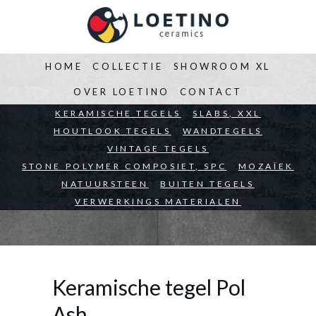
HOME
COLLECTIE
SHOWROOM XL
OVER LOETINO
CONTACT
BEDRIJVEN
KERAMISCHE TEGELS
ARCHITECTEN
SLABS, XXL
PARTICULIEREN
HOUTLOOK TEGELS
WANDTEGELS
VINTAGE TEGELS
STONE POLYMER COMPOSIET, SPC
MOZAÏEK
NATUURSTEEN
BUITEN TEGELS
VERWERKINGS MATERIALEN
Keramische tegel Pol
Ash