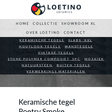
HOME
COLLECTIE
SHOWROOM XL
OVER LOETINO
CONTACT
BEDRIJVEN
KERAMISCHE TEGELS
ARCHITECTEN
SLABS, XXL
PARTICULIEREN
HOUTLOOK TEGELS
WANDTEGELS
VINTAGE TEGELS
STONE POLYMER COMPOSIET, SPC
MOZAÏEK
NATUURSTEEN
BUITEN TEGELS
VERWERKINGS MATERIALEN
Keramische tegel
Poetry Smoke