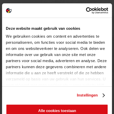
Deze website maakt gebruik van cookies
We gebruiken cookies om content en advertenties te
personaliseren, om functies voor social media te bieden
en om ons websiteverkeer te analyseren. Ook delen we
informatie over uw gebruik van onze site met onze
CONTACT
partners voor social media, adverteren en analyse. Deze
partners kunnen deze gegevens combineren met andere
Loetino Ceramics BV
informatie die u aan ze heeft verstrekt of die ze hebben
Duinweg 18
verzameld op basis van uw gebruik van hun services. U
5482 VR Schijndel
gaat akkoord met onze cookies als u onze website blijft
Tel:
+31 (0) 73 549 46 54
gebruiken.
Instellingen
E-mail:
info@loetino.nl
Alle cookies toestaan