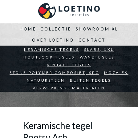
HOME
COLLECTIE
SHOWROOM XL
OVER LOETINO
CONTACT
BEDRIJVEN
KERAMISCHE TEGELS
ARCHITECTEN
SLABS, XXL
PARTICULIEREN
HOUTLOOK TEGELS
WANDTEGELS
VINTAGE TEGELS
STONE POLYMER COMPOSIET, SPC
MOZAÏEK
NATUURSTEEN
BUITEN TEGELS
VERWERKINGS MATERIALEN
Keramische tegel
Poetry Ash