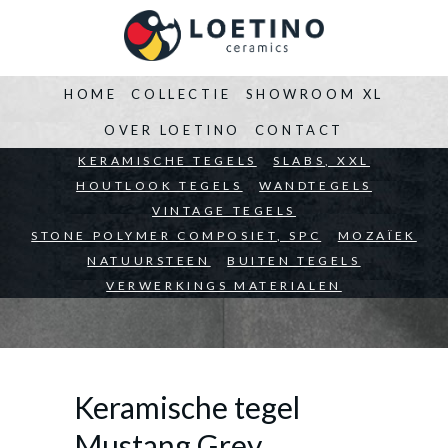
HOME
COLLECTIE
SHOWROOM XL
OVER LOETINO
CONTACT
BEDRIJVEN
KERAMISCHE TEGELS
ARCHITECTEN
SLABS, XXL
PARTICULIEREN
HOUTLOOK TEGELS
WANDTEGELS
VINTAGE TEGELS
STONE POLYMER COMPOSIET, SPC
MOZAÏEK
NATUURSTEEN
BUITEN TEGELS
VERWERKINGS MATERIALEN
Keramische tegel
Mustang Grey