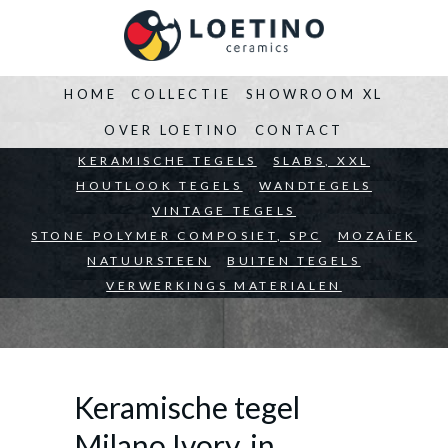
HOME
COLLECTIE
SHOWROOM XL
OVER LOETINO
CONTACT
BEDRIJVEN
KERAMISCHE TEGELS
ARCHITECTEN
SLABS, XXL
PARTICULIEREN
HOUTLOOK TEGELS
WANDTEGELS
VINTAGE TEGELS
STONE POLYMER COMPOSIET, SPC
MOZAÏEK
NATUURSTEEN
BUITEN TEGELS
VERWERKINGS MATERIALEN
Keramische tegel
Milano Ivory, in