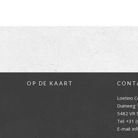
OP DE KAART
CONT
Loetino C
Duinweg 
5482 VR S
Tel:
+31 (
E-mail:
in