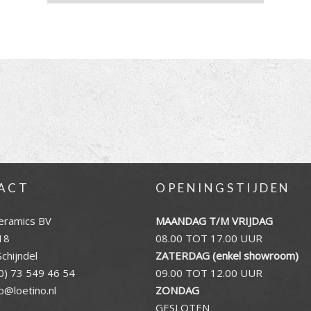
ACT
OPENINGSTIJDEN
eramics BV
MAANDAG T/M VRIJDAG
18
08.00 TOT 17.00 UUR
chijndel
ZATERDAG (enkel showroom)
0) 73 549 46 54
09.00 TOT 12.00 UUR
fo@loetino.nl
ZONDAG
GESLOTEN