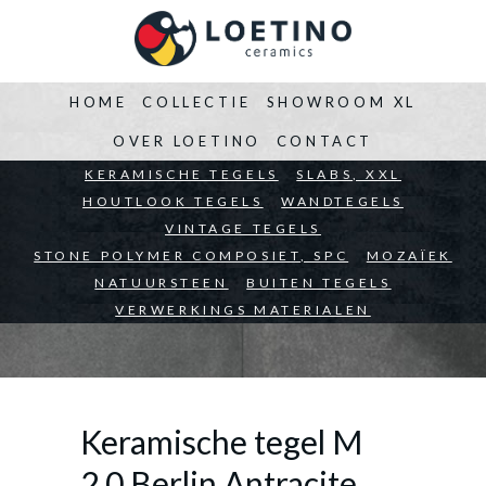
HOME
COLLECTIE
SHOWROOM XL
OVER LOETINO
CONTACT
BEDRIJVEN
KERAMISCHE TEGELS
ARCHITECTEN
SLABS, XXL
PARTICULIEREN
HOUTLOOK TEGELS
WANDTEGELS
VINTAGE TEGELS
STONE POLYMER COMPOSIET, SPC
MOZAÏEK
NATUURSTEEN
BUITEN TEGELS
VERWERKINGS MATERIALEN
Keramische tegel M
2.0 Berlin Antracite