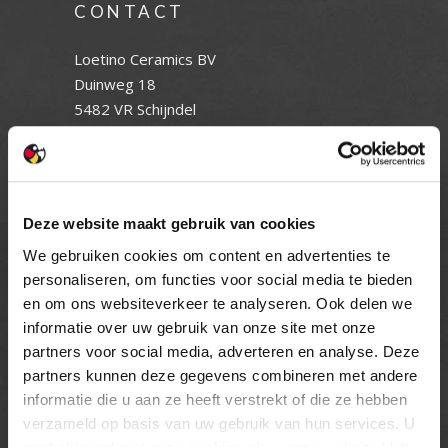
CONTACT
Loetino Ceramics BV
Duinweg 18
5482 VR Schijndel
Tel:
+31 (0) 73 549 46 54
E-mail:
info@loetino.nl
Deze website maakt gebruik van cookies
We gebruiken cookies om content en advertenties te
OPENINGSTIJDEN
personaliseren, om functies voor social media te bieden
en om ons websiteverkeer te analyseren. Ook delen we
MAANDAG T/M VRIJDAG
informatie over uw gebruik van onze site met onze
08.00 TOT 17.00 UUR
partners voor social media, adverteren en analyse. Deze
ZATERDAG (enkel showroom)
partners kunnen deze gegevens combineren met andere
09.00 TOT 12.00 UUR
informatie die u aan ze heeft verstrekt of die ze hebben
ZONDAG
verzameld op basis van uw gebruik van hun services. U
GESLOTEN
gaat akkoord met onze cookies als u onze website blijft