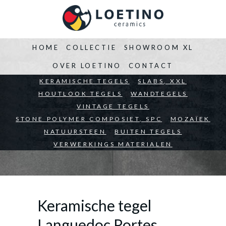
HOME
COLLECTIE
SHOWROOM XL
OVER LOETINO
CONTACT
BEDRIJVEN
KERAMISCHE TEGELS
ARCHITECTEN
SLABS, XXL
PARTICULIEREN
HOUTLOOK TEGELS
WANDTEGELS
VINTAGE TEGELS
STONE POLYMER COMPOSIET, SPC
MOZAÏEK
NATUURSTEEN
BUITEN TEGELS
VERWERKINGS MATERIALEN
Keramische tegel
Languedoc Portes