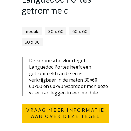
getrommeld
module
30 x 60
60 x 60
60 x 90
De keramische vloertegel
Languedoc Portes heeft een
getrommeld randje en is
verkrijgbaar in de maten 30×60,
60×60 en 60×90 waardoor men deze
vloer kan leggen in een module.
VRAAG MEER INFORMATIE
AAN OVER DEZE TEGEL