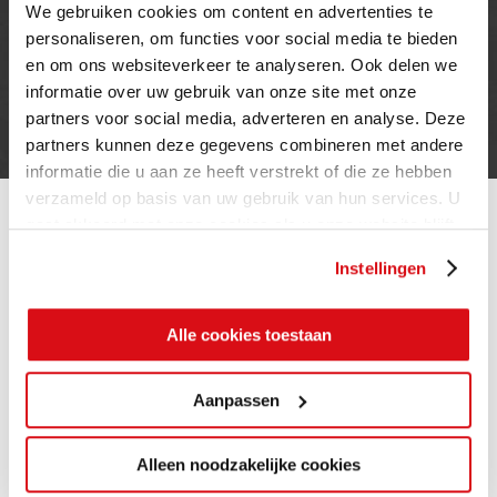
We gebruiken cookies om content en advertenties te
INFORMATIE
personaliseren, om functies voor social media te bieden
en om ons websiteverkeer te analyseren. Ook delen we
Privacy verklaring
informatie over uw gebruik van onze site met onze
Cookie beleid
partners voor social media, adverteren en analyse. Deze
Contact
partners kunnen deze gegevens combineren met andere
informatie die u aan ze heeft verstrekt of die ze hebben
verzameld op basis van uw gebruik van hun services. U
gaat akkoord met onze cookies als u onze website blijft
gebruiken.
Instellingen
Alle cookies toestaan
Aanpassen
Alleen noodzakelijke cookies