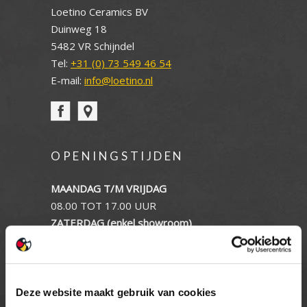
Loetino Ceramics BV
Duinweg 18
5482 VR Schijndel
Tel:
+31 (0) 73 549 46 54
E-mail:
info@loetino.nl
OPENINGSTIJDEN
MAANDAG T/M VRIJDAG
08.00 TOT 17.00 UUR
ZATERDAG (enkel showroom)
09.00 TOT 12.00 UUR
ZONDAG
GESLOTEN
Deze website maakt gebruik van cookies