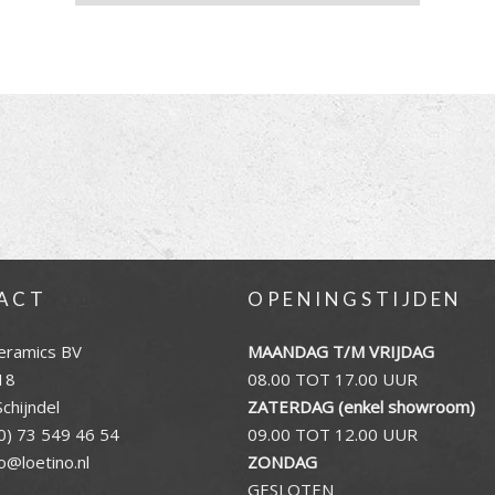
ACT
OPENINGSTIJDEN
eramics BV
MAANDAG T/M VRIJDAG
18
08.00 TOT 17.00 UUR
chijndel
ZATERDAG (enkel showroom)
0) 73 549 46 54
09.00 TOT 12.00 UUR
fo@loetino.nl
ZONDAG
GESLOTEN