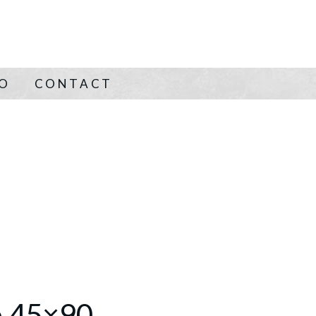
NO
CONTACT
e 45×90