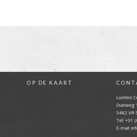
OP DE KAART
CONT
Loetino C
Duinweg 
5482 VR S
Tel:
+31 (
E-mail:
in