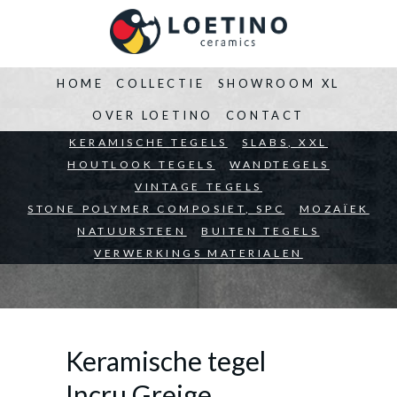
HOME
COLLECTIE
SHOWROOM XL
OVER LOETINO
CONTACT
BEDRIJVEN
KERAMISCHE TEGELS
ARCHITECTEN
SLABS, XXL
PARTICULIEREN
HOUTLOOK TEGELS
WANDTEGELS
VINTAGE TEGELS
STONE POLYMER COMPOSIET, SPC
MOZAÏEK
NATUURSTEEN
BUITEN TEGELS
VERWERKINGS MATERIALEN
Keramische tegel
Incru Greige