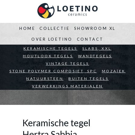
HOME
COLLECTIE
SHOWROOM XL
OVER LOETINO
CONTACT
BEDRIJVEN
KERAMISCHE TEGELS
ARCHITECTEN
SLABS, XXL
PARTICULIEREN
HOUTLOOK TEGELS
WANDTEGELS
VINTAGE TEGELS
STONE POLYMER COMPOSIET, SPC
MOZAÏEK
NATUURSTEEN
BUITEN TEGELS
VERWERKINGS MATERIALEN
Keramische tegel
Hertra Sabbia