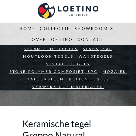
HOME
COLLECTIE
SHOWROOM XL
OVER LOETINO
CONTACT
BEDRIJVEN
KERAMISCHE TEGELS
ARCHITECTEN
SLABS, XXL
PARTICULIEREN
HOUTLOOK TEGELS
WANDTEGELS
VINTAGE TEGELS
STONE POLYMER COMPOSIET, SPC
MOZAÏEK
NATUURSTEEN
BUITEN TEGELS
VERWERKINGS MATERIALEN
Keramische tegel
Greppo Natural