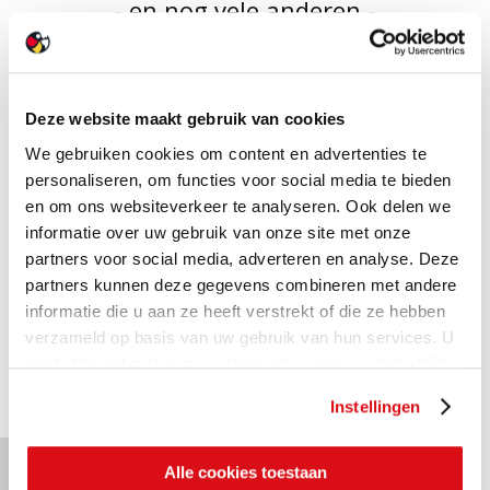
- en nog vele anderen -
in onze showroom XL
Deze website maakt gebruik van cookies
We gebruiken cookies om content en advertenties te
personaliseren, om functies voor social media te bieden
en om ons websiteverkeer te analyseren. Ook delen we
informatie over uw gebruik van onze site met onze
partners voor social media, adverteren en analyse. Deze
partners kunnen deze gegevens combineren met andere
informatie die u aan ze heeft verstrekt of die ze hebben
MEER OVER ONZE
verzameld op basis van uw gebruik van hun services. U
SHOWROOM XL
gaat akkoord met onze cookies als u onze website blijft
gebruiken.
Instellingen
TERUG NAAR
Alle cookies toestaan
OVERZICHT