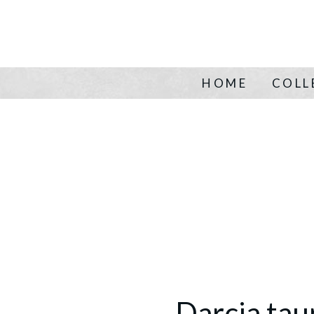
HOME
COLL
Darcia tau