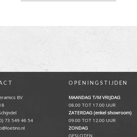
ACT
OPENINGSTIJDEN
eramics BV
MAANDAG T/M VRIJDAG
18
08.00 TOT 17.00 UUR
chijndel
ZATERDAG (enkel showroom)
0) 73 549 46 54
09.00 TOT 12.00 UUR
fo@loetino.nl
ZONDAG
GESLOTEN