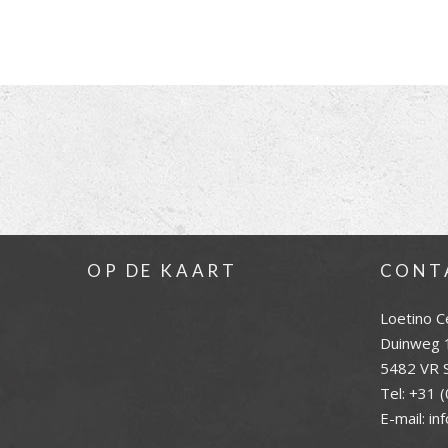
OP DE KAART
CONT
Loetino C
Duinweg 
5482 VR S
Tel:
+31 (
E-mail:
in