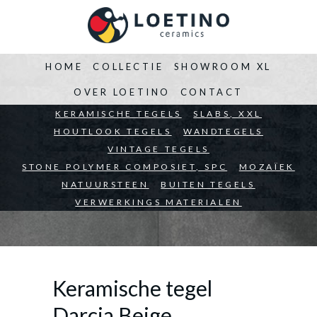
HOME
COLLECTIE
SHOWROOM XL
OVER LOETINO
CONTACT
BEDRIJVEN
KERAMISCHE TEGELS
ARCHITECTEN
SLABS, XXL
PARTICULIEREN
HOUTLOOK TEGELS
WANDTEGELS
VINTAGE TEGELS
STONE POLYMER COMPOSIET, SPC
MOZAÏEK
NATUURSTEEN
BUITEN TEGELS
VERWERKINGS MATERIALEN
Keramische tegel
Darcia Beige