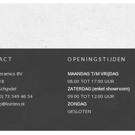
ACT
OPENINGSTIJDEN
eramics BV
MAANDAG T/M VRIJDAG
18
08.00 TOT 17.00 UUR
chijndel
ZATERDAG (enkel showroom)
0) 73 549 46 54
09.00 TOT 12.00 UUR
fo@loetino.nl
ZONDAG
GESLOTEN