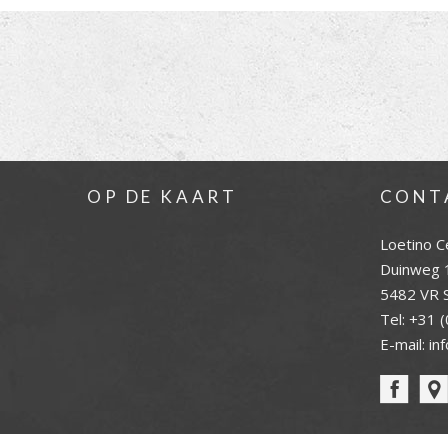
OP DE KAART
CONT
Loetino C
Duinweg 
5482 VR S
Tel:
+31 (
E-mail:
in