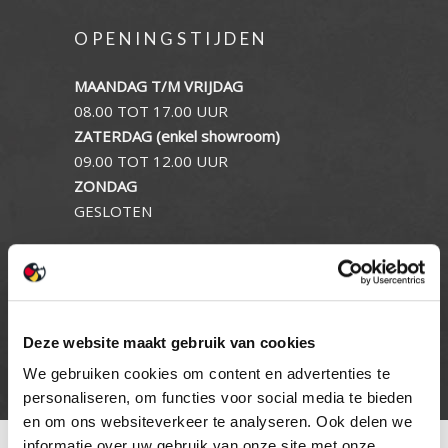
OPENINGSTIJDEN
MAANDAG T/M VRIJDAG
08.00 TOT 17.00 UUR
ZATERDAG (enkel showroom)
09.00 TOT 12.00 UUR
ZONDAG
GESLOTEN
INFORMATIE
Privacy verklaring
Deze website maakt gebruik van cookies
Cookie beleid
Contact
We gebruiken cookies om content en advertenties te
personaliseren, om functies voor social media te bieden
en om ons websiteverkeer te analyseren. Ook delen we
informatie over uw gebruik van onze site met onze