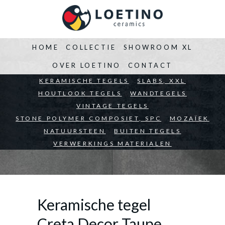
HOME
COLLECTIE
SHOWROOM XL
OVER LOETINO
CONTACT
BEDRIJVEN
KERAMISCHE TEGELS
ARCHITECTEN
SLABS, XXL
PARTICULIEREN
HOUTLOOK TEGELS
WANDTEGELS
VINTAGE TEGELS
STONE POLYMER COMPOSIET, SPC
MOZAÏEK
NATUURSTEEN
BUITEN TEGELS
VERWERKINGS MATERIALEN
Keramische tegel
Creta Decor Taupe