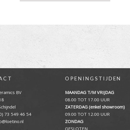
ACT
OPENINGSTIJDEN
eramics BV
MAANDAG T/M VRIJDAG
18
08.00 TOT 17.00 UUR
chijndel
ZATERDAG (enkel showroom)
0) 73 549 46 54
09.00 TOT 12.00 UUR
fo@loetino.nl
ZONDAG
GESLOTEN