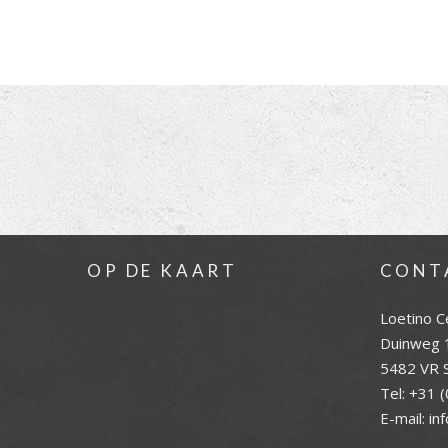
OP DE KAART
CONT
Loetino C
Duinweg 
5482 VR S
Tel:
+31 (
E-mail:
in