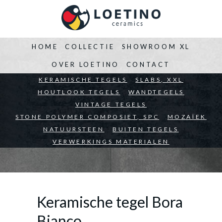
HOME
COLLECTIE
SHOWROOM XL
OVER LOETINO
CONTACT
BEDRIJVEN
KERAMISCHE TEGELS
ARCHITECTEN
SLABS, XXL
PARTICULIEREN
HOUTLOOK TEGELS
WANDTEGELS
VINTAGE TEGELS
STONE POLYMER COMPOSIET, SPC
MOZAÏEK
NATUURSTEEN
BUITEN TEGELS
VERWERKINGS MATERIALEN
Keramische tegel Bora
Bianco