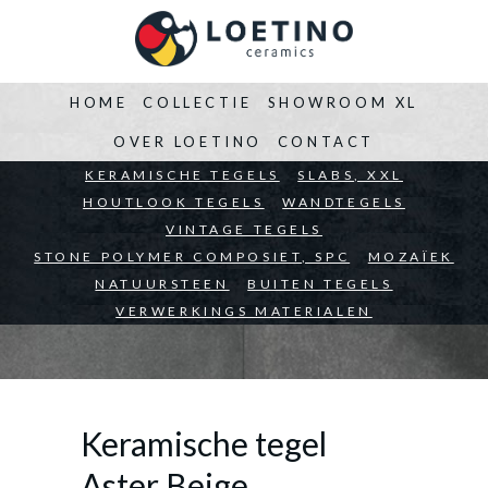
HOME
COLLECTIE
SHOWROOM XL
OVER LOETINO
CONTACT
BEDRIJVEN
KERAMISCHE TEGELS
ARCHITECTEN
SLABS, XXL
PARTICULIEREN
HOUTLOOK TEGELS
WANDTEGELS
VINTAGE TEGELS
STONE POLYMER COMPOSIET, SPC
MOZAÏEK
NATUURSTEEN
BUITEN TEGELS
VERWERKINGS MATERIALEN
Keramische tegel
Aster Beige