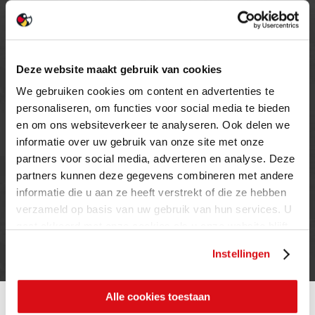
OPENINGSTIJDEN
MAANDAG T/M VRIJDAG
08.00 TOT 17.00 UUR
Deze website maakt gebruik van cookies
ZATERDAG (enkel showroom)
We gebruiken cookies om content en advertenties te
09.00 TOT 12.00 UUR
personaliseren, om functies voor social media te bieden
ZONDAG
en om ons websiteverkeer te analyseren. Ook delen we
GESLOTEN
informatie over uw gebruik van onze site met onze
partners voor social media, adverteren en analyse. Deze
partners kunnen deze gegevens combineren met andere
INFORMATIE
informatie die u aan ze heeft verstrekt of die ze hebben
verzameld op basis van uw gebruik van hun services. U
Privacy verklaring
gaat akkoord met onze cookies als u onze website blijft
Cookie beleid
gebruiken.
Contact
Instellingen
Alle cookies toestaan