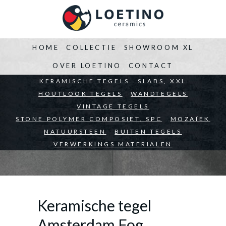
HOME
COLLECTIE
SHOWROOM XL
OVER LOETINO
CONTACT
BEDRIJVEN
KERAMISCHE TEGELS
ARCHITECTEN
SLABS, XXL
PARTICULIEREN
HOUTLOOK TEGELS
WANDTEGELS
VINTAGE TEGELS
STONE POLYMER COMPOSIET, SPC
MOZAÏEK
NATUURSTEEN
BUITEN TEGELS
VERWERKINGS MATERIALEN
Keramische tegel
Amsterdam Fog