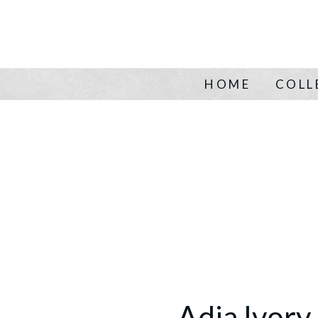
HOME
COLL
Adia Ivory 