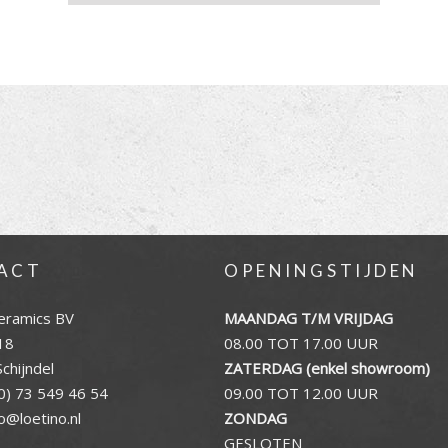
ACT
OPENINGSTIJDEN
eramics BV
MAANDAG T/M VRIJDAG
18
08.00 TOT 17.00 UUR
chijndel
ZATERDAG (enkel showroom)
0) 73 549 46 54
09.00 TOT 12.00 UUR
fo@loetino.nl
ZONDAG
GESLOTEN