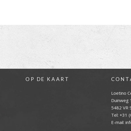
OP DE KAART
CONT
Loetino C
Duinweg 
5482 VR S
Tel:
+31 (
E-mail:
in