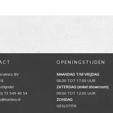
ACT
OPENINGSTIJDEN
eramics BV
MAANDAG T/M VRIJDAG
18
08.00 TOT 17.00 UUR
chijndel
ZATERDAG (enkel showroom)
0) 73 549 46 54
09.00 TOT 12.00 UUR
fo@loetino.nl
ZONDAG
GESLOTEN