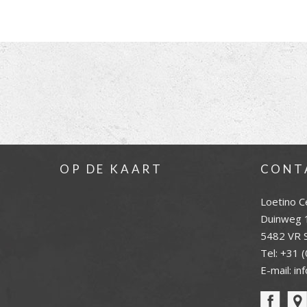
OP DE KAART
CONT
Loetino C
Duinweg 
5482 VR S
Tel:
+31 (
E-mail:
in