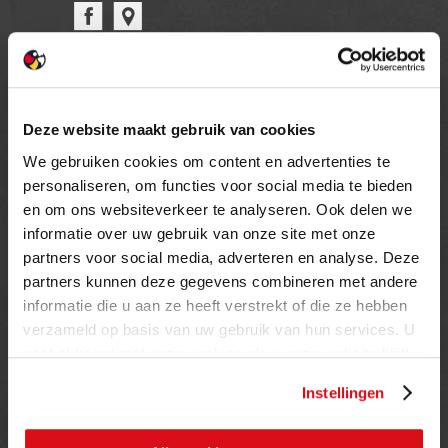
OPENINGSTIJDEN
MAANDAG T/M VRIJDAG
Deze website maakt gebruik van cookies
08.00 TOT 17.00 UUR
We gebruiken cookies om content en advertenties te
ZATERDAG (enkel showroom)
personaliseren, om functies voor social media te bieden
09.00 TOT 12.00 UUR
en om ons websiteverkeer te analyseren. Ook delen we
ZONDAG
informatie over uw gebruik van onze site met onze
GESLOTEN
partners voor social media, adverteren en analyse. Deze
partners kunnen deze gegevens combineren met andere
informatie die u aan ze heeft verstrekt of die ze hebben
INFORMATIE
verzameld op basis van uw gebruik van hun services. U
gaat akkoord met onze cookies als u onze website blijft
Privacy verklaring
gebruiken.
Cookie beleid
Instellingen
Contact