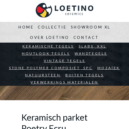
HOME
COLLECTIE
SHOWROOM XL
OVER LOETINO
CONTACT
BEDRIJVEN
KERAMISCHE TEGELS
ARCHITECTEN
SLABS, XXL
PARTICULIEREN
HOUTLOOK TEGELS
WANDTEGELS
VINTAGE TEGELS
STONE POLYMER COMPOSIET, SPC
MOZAÏEK
NATUURSTEEN
BUITEN TEGELS
VERWERKINGS MATERIALEN
Keramisch parket
Poetry Ecru