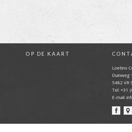
OP DE KAART
CONT
Loetino C
Duinweg 
5482 VR S
Tel:
+31 (
E-mail:
in