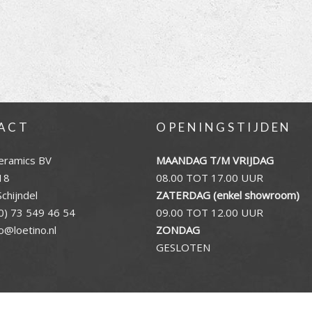
ACT
OPENINGSTIJDEN
eramics BV
MAANDAG T/M VRIJDAG
18
08.00 TOT 17.00 UUR
chijndel
ZATERDAG (enkel showroom)
0) 73 549 46 54
09.00 TOT 12.00 UUR
fo@loetino.nl
ZONDAG
GESLOTEN