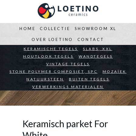
HOME
COLLECTIE
SHOWROOM XL
OVER LOETINO
CONTACT
BEDRIJVEN
KERAMISCHE TEGELS
ARCHITECTEN
SLABS, XXL
PARTICULIEREN
HOUTLOOK TEGELS
WANDTEGELS
VINTAGE TEGELS
STONE POLYMER COMPOSIET, SPC
MOZAÏEK
NATUURSTEEN
BUITEN TEGELS
VERWERKINGS MATERIALEN
Keramisch parket For
White