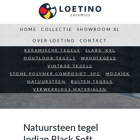
HOME
COLLECTIE
SHOWROOM XL
OVER LOETINO
CONTACT
BEDRIJVEN
KERAMISCHE TEGELS
ARCHITECTEN
SLABS, XXL
PARTICULIEREN
HOUTLOOK TEGELS
WANDTEGELS
VINTAGE TEGELS
STONE POLYMER COMPOSIET, SPC
MOZAÏEK
NATUURSTEEN
BUITEN TEGELS
VERWERKINGS MATERIALEN
Natuursteen tegel
Indian Black Soft