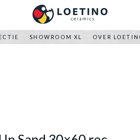
ECTIE
SHOWROOM XL
OVER LOETI
 In Sand 30×60 rec