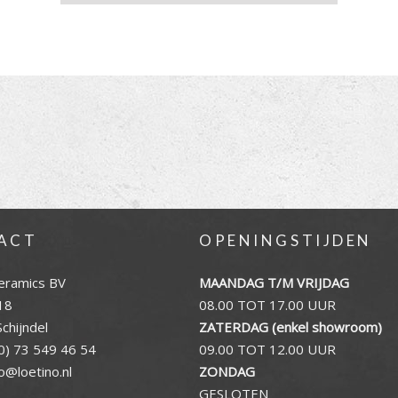
ACT
OPENINGSTIJDEN
eramics BV
MAANDAG T/M VRIJDAG
18
08.00 TOT 17.00 UUR
chijndel
ZATERDAG (enkel showroom)
0) 73 549 46 54
09.00 TOT 12.00 UUR
fo@loetino.nl
ZONDAG
GESLOTEN