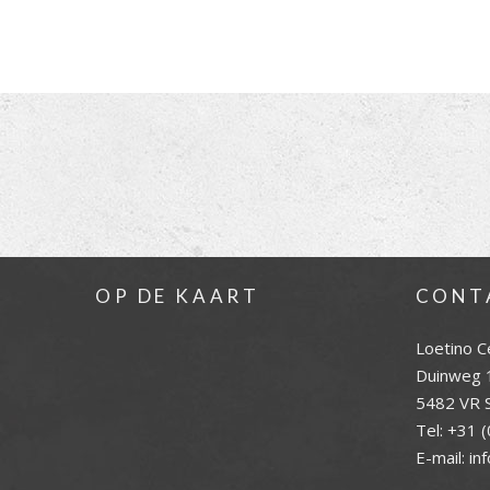
OP DE KAART
CONT
Loetino C
Duinweg 
5482 VR S
Tel:
+31 (
E-mail:
in