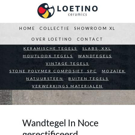
HOME
COLLECTIE
SHOWROOM XL
OVER LOETINO
CONTACT
BEDRIJVEN
KERAMISCHE TEGELS
ARCHITECTEN
SLABS, XXL
PARTICULIEREN
HOUTLOOK TEGELS
WANDTEGELS
VINTAGE TEGELS
STONE POLYMER COMPOSIET, SPC
MOZAÏEK
NATUURSTEEN
BUITEN TEGELS
VERWERKINGS MATERIALEN
Wandtegel In Noce
gerectificeerd