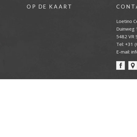
OP DE KAART
CONT
Loetino C
Duinweg 
5482 VR S
Tel:
+31 (
E-mail:
in