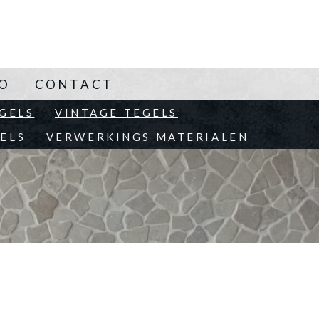
NO
CONTACT
EN
GELS
VINTAGE TEGELS
ELS
VERWERKINGS MATERIALEN