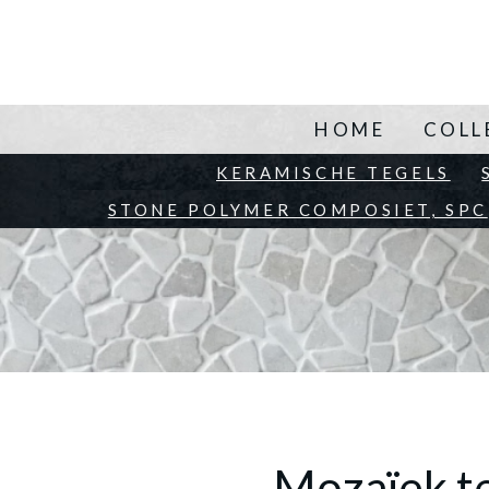
HOME
COLL
KERAMISCHE TEGELS
B
STONE POLYMER COMPOSIET, SPC
Mozaïek te