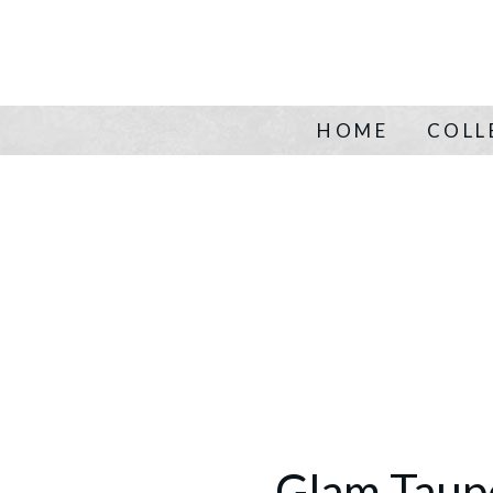
HOME
COLL
Glam Taup