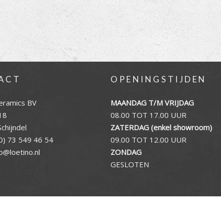
ACT
OPENINGSTIJDEN
eramics BV
MAANDAG T/M VRIJDAG
18
08.00 TOT 17.00 UUR
chijndel
ZATERDAG (enkel showroom)
0) 73 549 46 54
09.00 TOT 12.00 UUR
fo@loetino.nl
ZONDAG
GESLOTEN