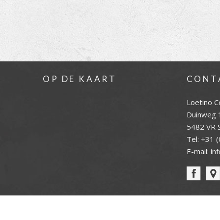
OP DE KAART
CONT
Loetino C
Duinweg 
5482 VR S
Tel:
+31 (
E-mail:
in