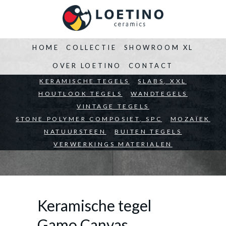
HOME
COLLECTIE
SHOWROOM XL
OVER LOETINO
CONTACT
BEDRIJVEN
KERAMISCHE TEGELS
ARCHITECTEN
SLABS, XXL
PARTICULIEREN
HOUTLOOK TEGELS
WANDTEGELS
VINTAGE TEGELS
STONE POLYMER COMPOSIET, SPC
MOZAÏEK
NATUURSTEEN
BUITEN TEGELS
VERWERKINGS MATERIALEN
Keramische tegel
Gamo Canvas