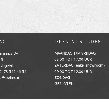
ACT
OPENINGSTIJDEN
eramics BV
MAANDAG T/M VRIJDAG
18
08.00 TOT 17.00 UUR
chijndel
ZATERDAG (enkel showroom)
0) 73 549 46 54
09.00 TOT 12.00 UUR
fo@loetino.nl
ZONDAG
GESLOTEN