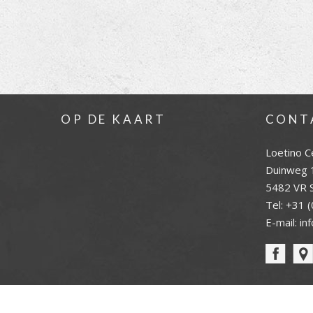
OP DE KAART
CONT
Loetino C
Duinweg 
5482 VR S
Tel:
+31 (
E-mail:
in