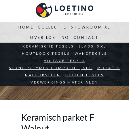
HOME
COLLECTIE
SHOWROOM XL
OVER LOETINO
CONTACT
BEDRIJVEN
KERAMISCHE TEGELS
ARCHITECTEN
SLABS, XXL
PARTICULIEREN
HOUTLOOK TEGELS
WANDTEGELS
VINTAGE TEGELS
STONE POLYMER COMPOSIET, SPC
MOZAÏEK
NATUURSTEEN
BUITEN TEGELS
VERWERKINGS MATERIALEN
Keramisch parket F
Walnut