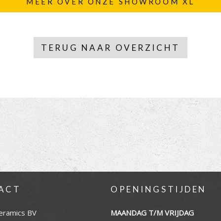
MEER OVER ONZE SHOWROOM XL
TERUG NAAR OVERZICHT
ACT
OPENINGSTIJDEN
eramics BV
MAANDAG T/M VRIJDAG