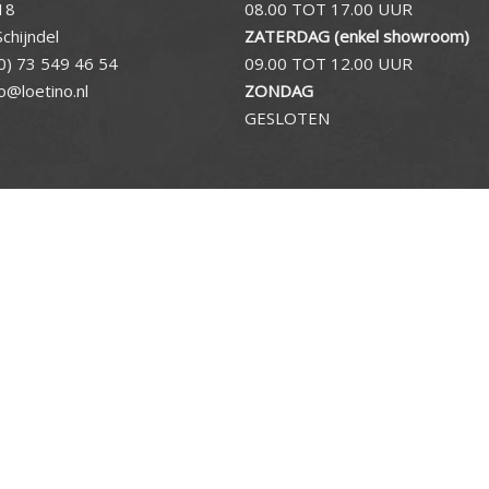
18
08.00 TOT 17.00 UUR
chijndel
ZATERDAG (enkel showroom)
0) 73 549 46 54
09.00 TOT 12.00 UUR
fo@loetino.nl
ZONDAG
GESLOTEN