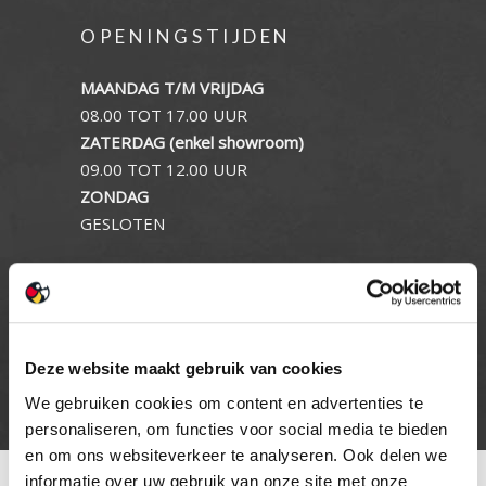
OPENINGSTIJDEN
MAANDAG T/M VRIJDAG
08.00 TOT 17.00 UUR
ZATERDAG (enkel showroom)
09.00 TOT 12.00 UUR
ZONDAG
GESLOTEN
INFORMATIE
Privacy verklaring
Deze website maakt gebruik van cookies
Cookie beleid
Contact
We gebruiken cookies om content en advertenties te
personaliseren, om functies voor social media te bieden
en om ons websiteverkeer te analyseren. Ook delen we
informatie over uw gebruik van onze site met onze