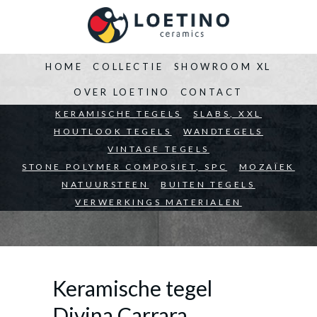
HOME
COLLECTIE
SHOWROOM XL
OVER LOETINO
CONTACT
BEDRIJVEN
KERAMISCHE TEGELS
ARCHITECTEN
SLABS, XXL
PARTICULIEREN
HOUTLOOK TEGELS
WANDTEGELS
VINTAGE TEGELS
STONE POLYMER COMPOSIET, SPC
MOZAÏEK
NATUURSTEEN
BUITEN TEGELS
VERWERKINGS MATERIALEN
Keramische tegel
Divina Carrara