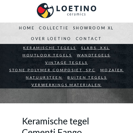
HOME
COLLECTIE
SHOWROOM XL
OVER LOETINO
CONTACT
BEDRIJVEN
KERAMISCHE TEGELS
ARCHITECTEN
SLABS, XXL
PARTICULIEREN
HOUTLOOK TEGELS
WANDTEGELS
VINTAGE TEGELS
STONE POLYMER COMPOSIET, SPC
MOZAÏEK
NATUURSTEEN
BUITEN TEGELS
VERWERKINGS MATERIALEN
Keramische tegel
Cementi Fango