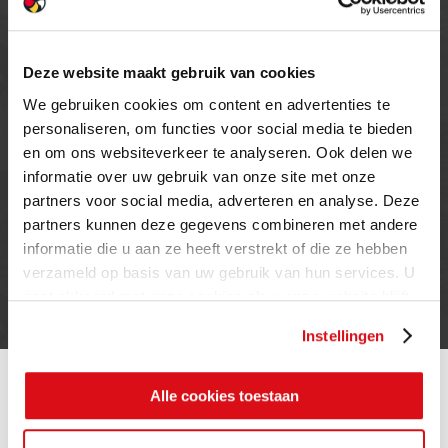
MAANDAG T/M VRIJDAG
08.00 TOT 17.00 UUR
ZATERDAG (enkel showroom)
Deze website maakt gebruik van cookies
09.00 TOT 12.00 UUR
We gebruiken cookies om content en advertenties te
ZONDAG
personaliseren, om functies voor social media te bieden
GESLOTEN
en om ons websiteverkeer te analyseren. Ook delen we
informatie over uw gebruik van onze site met onze
partners voor social media, adverteren en analyse. Deze
INFORMATIE
partners kunnen deze gegevens combineren met andere
informatie die u aan ze heeft verstrekt of die ze hebben
Privacy verklaring
verzameld op basis van uw gebruik van hun services. U
Cookie beleid
gaat akkoord met onze cookies als u onze website blijft
Contact
gebruiken.
Instellingen
Alle cookies toestaan