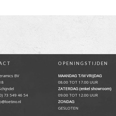
ACT
OPENINGSTIJDEN
eramics BV
MAANDAG T/M VRIJDAG
18
08.00 TOT 17.00 UUR
chijndel
ZATERDAG (enkel showroom)
0) 73 549 46 54
09.00 TOT 12.00 UUR
fo@loetino.nl
ZONDAG
GESLOTEN