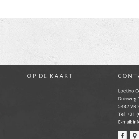
OP DE KAART
CONT
Loetino C
Duinweg 
5482 VR S
Tel:
+31 (
E-mail:
in