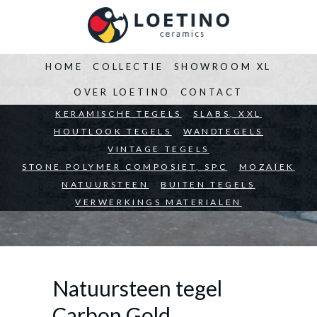
HOME
COLLECTIE
SHOWROOM XL
OVER LOETINO
CONTACT
BEDRIJVEN
KERAMISCHE TEGELS
ARCHITECTEN
SLABS, XXL
PARTICULIEREN
HOUTLOOK TEGELS
WANDTEGELS
VINTAGE TEGELS
STONE POLYMER COMPOSIET, SPC
MOZAÏEK
NATUURSTEEN
BUITEN TEGELS
VERWERKINGS MATERIALEN
Natuursteen tegel
Carbon Gold