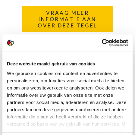
VRAAG MEER
INFORMATIE AAN
OVER DEZE TEGEL
of
Bekijk deze tegel
- en nog vele anderen -
Deze website maakt gebruik van cookies
in onze showroom XL
We gebruiken cookies om content en advertenties te
personaliseren, om functies voor social media te bieden
en om ons websiteverkeer te analyseren. Ook delen we
informatie over uw gebruik van onze site met onze
partners voor social media, adverteren en analyse. Deze
partners kunnen deze gegevens combineren met andere
informatie die u aan ze heeft verstrekt of die ze hebben
verzameld op basis van uw gebruik van hun services. U
gaat akkoord met onze cookies als u onze website blijft