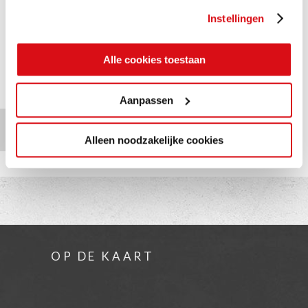
gebruiken.
Instellingen
MEER OVER ONZE
SHOWROOM XL
Alle cookies toestaan
Aanpassen
TERUG NAAR
OVERZICHT
Alleen noodzakelijke cookies
OP DE KAART