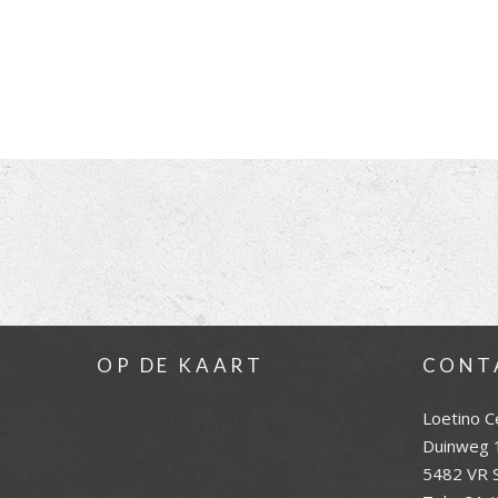
OP DE KAART
CONT
Loetino C
Duinweg 
5482 VR S