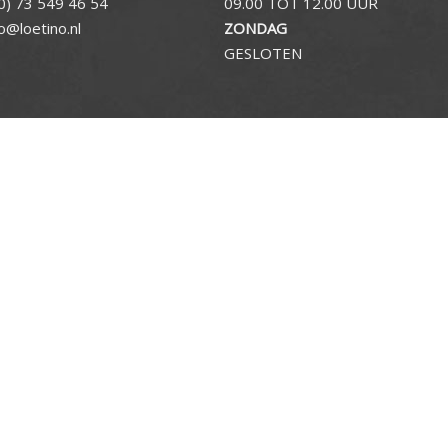
0) 73 549 46 54
09.00 TOT 12.00 UUR
fo@loetino.nl
ZONDAG
GESLOTEN