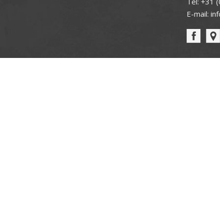
Tel:
+31 (
E-mail:
in