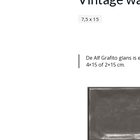
7,5 x 15
De Alf Grafito glans i
4×15 of 2×15 cm.