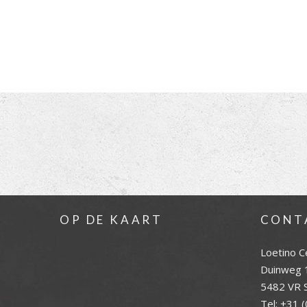
OP DE KAART
CONT
Loetino C
Duinweg 
5482 VR S
Tel:
+31 (