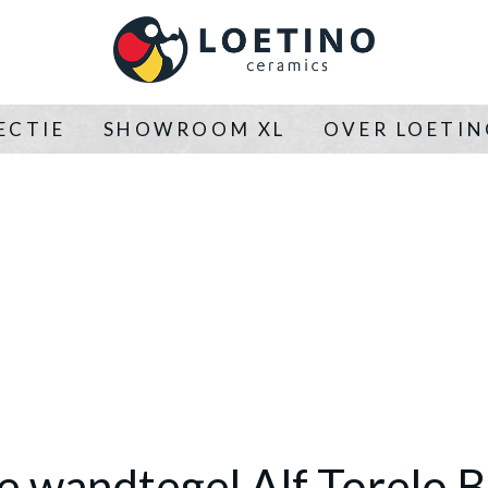
ECTIE
SHOWROOM XL
OVER LOETI
e wandtegel Alf Torelo 