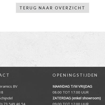
TERUG NAAR OVERZICHT
ACT
OPENINGSTIJDEN
eramics BV
MAANDAG T/M VRIJDAG
18
08.00 TOT 17.00 UUR
chijndel
ZATERDAG (enkel showroom)
0) 73 549 46 54
09.00 TOT 12.00 UUR